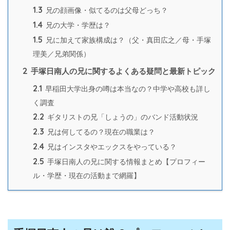
1.3
兄の顔画像・似てるのは父母どっち？
1.4
兄の大学・学歴は？
1.5
兄に加えて家族構成は？（父・真田広之／母・手塚
理美／兄弟関係）
2
手塚日南人の兄に関するよくある疑問と最新トピック
2.1
早稲田大学出身の噂は本当なの？中学や高校も詳し
く調査
2.2
ギタリストの兄「しょうの」のバンド活動状況
2.3
兄は何してるの？現在の職業は？
2.4
兄はインスタやエックスをやっている？
2.5
手塚日南人の兄に関する情報まとめ【プロフィー
ル・学歴・現在の活動まで網羅】