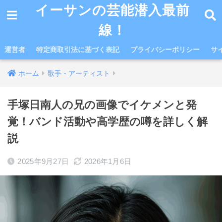
イーサンの芸能潜入最前
線！
運営者
特定商取引法に基づく表記
プライバシーポリシー
サ
ホーム
歌手・アーティスト
手塚日南人の兄の画像でイケメンと発
覚！バンド活動や高学歴の噂を詳しく解
説
2025年9月27日
2026年1月6日