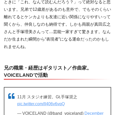
ときに「これ、なんて読むんだろう？」って絶対なると思
います。兄弟で12歳差があるのも意外で、でもそのくらい
離れてるとケンカよりも友達に近い関係になりやすいって
聞くから、仲良しなのも納得です。しかも両親が真田広之
さんと手塚理美さんって…芸能一家すぎて驚きます。なん
だか生まれた瞬間から“表現者”になる運命だったのかもし
れませんね。
兄の職業・経歴はギタリスト／作曲家。
VOICELANDで活動
11月 スタジオ練習。Gt.手塚奨之
pic.twitter.com/lI406v6vqQ
— VOICELAND (@band_voiceland)
December