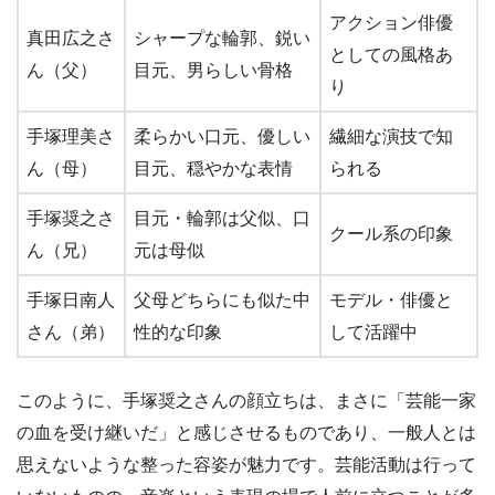
アクション俳優
真田広之さ
シャープな輪郭、鋭い
としての風格あ
ん（父）
目元、男らしい骨格
り
手塚理美さ
柔らかい口元、優しい
繊細な演技で知
ん（母）
目元、穏やかな表情
られる
手塚奨之さ
目元・輪郭は父似、口
クール系の印象
ん（兄）
元は母似
手塚日南人
父母どちらにも似た中
モデル・俳優と
さん（弟）
性的な印象
して活躍中
このように、手塚奨之さんの顔立ちは、まさに「芸能一家
の血を受け継いだ」と感じさせるものであり、一般人とは
思えないような整った容姿が魅力です。芸能活動は行って