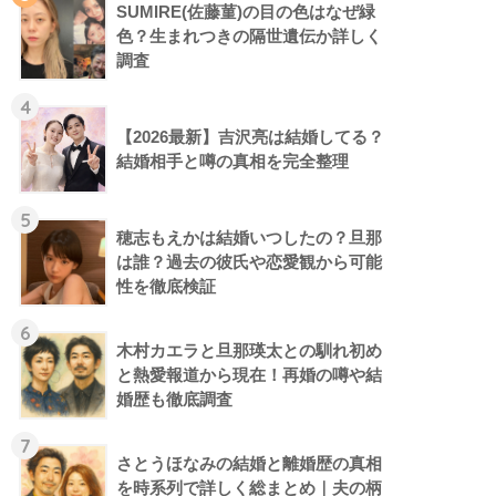
SUMIRE(佐藤菫)の目の色はなぜ緑
色？生まれつきの隔世遺伝か詳しく
調査
4
【2026最新】吉沢亮は結婚してる？
結婚相手と噂の真相を完全整理
5
穂志もえかは結婚いつしたの？旦那
は誰？過去の彼氏や恋愛観から可能
性を徹底検証
6
木村カエラと旦那瑛太との馴れ初め
と熱愛報道から現在！再婚の噂や結
婚歴も徹底調査
7
さとうほなみの結婚と離婚歴の真相
を時系列で詳しく総まとめ｜夫の柄