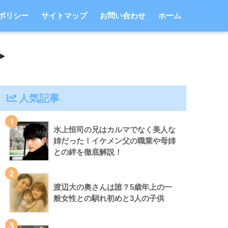
ポリシー
サイトマップ
お問い合わせ
ホーム
人気記事
1
水上恒司の兄はカルマでなく美人な
姉だった！イケメン父の職業や母姉
との絆を徹底解説！
2
渡辺大の奥さんは誰？5歳年上の一
般女性との馴れ初めと3人の子供
3