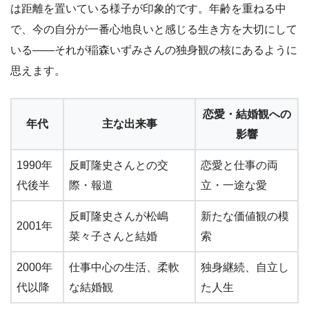
は距離を置いている様子が印象的です。年齢を重ねる中
で、今の自分が一番心地良いと感じる生き方を大切にして
いる――それが稲森いずみさんの独身観の核にあるように
思えます。
恋愛・結婚観への
年代
主な出来事
影響
1990年
反町隆史さんとの交
恋愛と仕事の両
代後半
際・報道
立・一途な愛
反町隆史さんが松嶋
新たな価値観の模
2001年
菜々子さんと結婚
索
2000年
仕事中心の生活、柔軟
独身継続、自立し
代以降
な結婚観
た人生