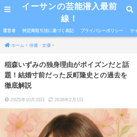
イーサンの芸能潜入最前
線！
運営者
特定商取引法に基づく表記
プライバシーポリシー
サ
ホーム
俳優・女優
稲森いずみの独身理由がポイズンだと話
題！結婚寸前だった反町隆史との過去を
徹底解説
2025年10月23日
2026年2月1日