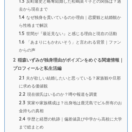
1.3
反町隆史と略奪結婚した松嶋菜々子との関係は？過
去から現在まで
1.4
なぜ独身を貫いているのか理由｜恋愛観と結婚観か
ら性格まで解説
1.5
世間が『最近見ない』と感じる理由と現在の活動
1.6
「あまりにもかわいそう」と言われる背景｜ファン
からの声
2
稲森いずみが独身理由がポイズンをめぐる関連情報｜
プロフィールと私生活編
2.1
夫が欲しい結婚したいと思っている？家族観や旦那
に求める価値観
2.2
現在彼氏はいるのか？噂や報道を調査
2.3
実家や家族構成は？出身地は鹿児島でビル所有のお
金持ちの真相
2.4
学歴と経歴の軌跡｜偏差値及び中学から高校に大学
まで総まとめ