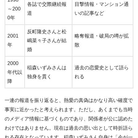
各誌で交際継続報
目撃情報・マンション通
～200
道
いの記事など
0年
反町隆史さんと松
2001
略奪報道・破局の噂が拡
嶋菜々子さんが結
年
散
婚
2000
稲森いずみさんは
過去の恋愛史として語ら
年代以
独身を貫く
れる
降
一連の報道を振り返ると、熱愛の真偽はかなり高い確度で
事実に近かったと考えられます。ただし、あくまでも当時
のメディア情報に基づくものであり、関係者が公に認めた
わけではありません。現在は過去の思い出として時折語ら
れる存在となっています。稲森いずみさん自身は「今が一