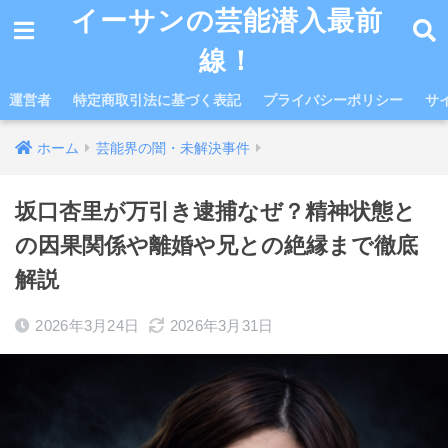
イーサンの芸能潜入最前
線！
運営者
特定商取引法に基づく表記
プライバシーポリシー
サ
ホーム
芸能界の闇・未解決事件
坂口杏里が万引き逮捕なぜ？精神状態と
の因果関係や離婚や兄との絶縁まで徹底
解説
2026年3月24日
2026年3月31日