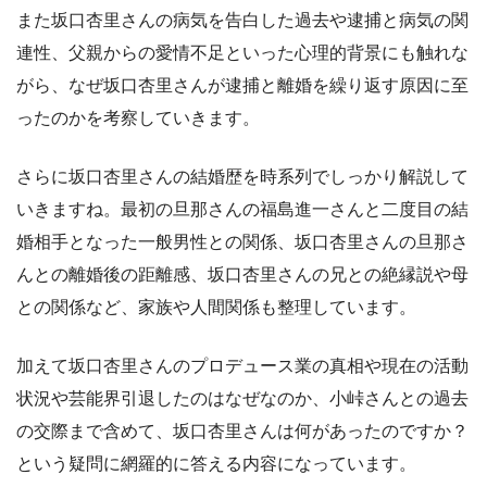
また坂口杏里さんの病気を告白した過去や逮捕と病気の関
連性、父親からの愛情不足といった心理的背景にも触れな
がら、なぜ坂口杏里さんが逮捕と離婚を繰り返す原因に至
ったのかを考察していきます。
さらに坂口杏里さんの結婚歴を時系列でしっかり解説して
いきますね。最初の旦那さんの福島進一さんと二度目の結
婚相手となった一般男性との関係、坂口杏里さんの旦那さ
んとの離婚後の距離感、坂口杏里さんの兄との絶縁説や母
との関係など、家族や人間関係も整理しています。
加えて坂口杏里さんのプロデュース業の真相や現在の活動
状況や芸能界引退したのはなぜなのか、小峠さんとの過去
の交際まで含めて、坂口杏里さんは何があったのですか？
という疑問に網羅的に答える内容になっています。