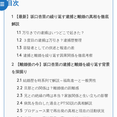
目次
1
【最新】坂口杏里の繰り返す逮捕と離婚の真相を徹底
解説
1.1
万引きでの逮捕はいつどこで起きた？
1.2
３度目の逮捕は万引き？逮捕歴整理
1.3
容疑者としての供述と報道の差
1.4
逮捕と離婚を繰り返す因果関係を徹底考察
2
【離婚後の今】坂口杏里の逮捕と離婚を繰り返す背景
を深掘り
2.1
結婚歴を時系列で解説～福島進一と一般男性
2.2
旦那との関係は？離婚後の距離感
2.3
兄との絶縁の噂は本当？家族関係と生い立ちの影響
2.4
病気を告白した過去とPTSD説の真相解説
2.5
プロデュース業で再出発の真相と現在の活動状況