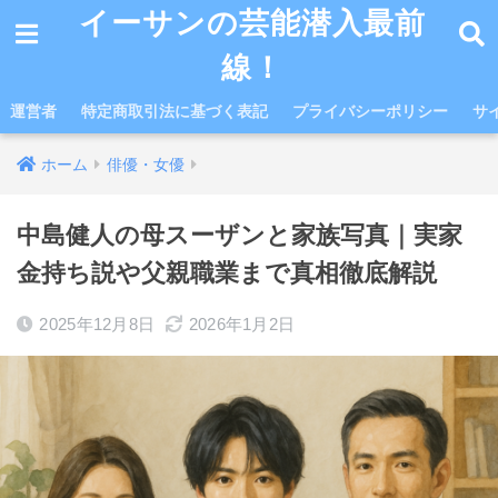
イーサンの芸能潜入最前
線！
運営者
特定商取引法に基づく表記
プライバシーポリシー
サ
ホーム
俳優・女優
中島健人の母スーザンと家族写真｜実家
金持ち説や父親職業まで真相徹底解説
2025年12月8日
2026年1月2日