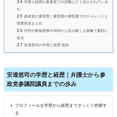
2.4
学歴と経歴が参政党での活動にどう活かされている
か
2.5
参政党の選挙歴｜参院選や衆院選でのチャレンジと
得票状況まとめ
2.6
評判や家族関係やSNSから読み解く人物像で素顔に
迫る
2.7
安達悠司の学歴と経歴 総括
安達悠司の学歴と経歴｜弁護士から参
政党参議院議員までの歩み
プロフィールを学歴から経歴までざっくり把握す
る