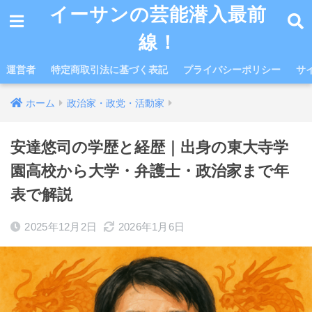
イーサンの芸能潜入最前
線！
運営者
特定商取引法に基づく表記
プライバシーポリシー
サ
ホーム
政治家・政党・活動家
安達悠司の学歴と経歴｜出身の東大寺学
園高校から大学・弁護士・政治家まで年
表で解説
2025年12月2日
2026年1月6日