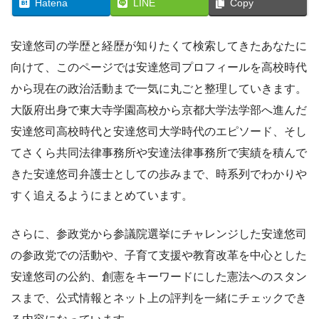
Hatena
LINE
Copy
安達悠司の学歴と経歴が知りたくて検索してきたあなたに
向けて、このページでは安達悠司プロフィールを高校時代
から現在の政治活動まで一気に丸ごと整理していきます。
大阪府出身で東大寺学園高校から京都大学法学部へ進んだ
安達悠司高校時代と安達悠司大学時代のエピソード、そし
てさくら共同法律事務所や安達法律事務所で実績を積んで
きた安達悠司弁護士としての歩みまで、時系列でわかりや
すく追えるようにまとめています。
さらに、参政党から参議院選挙にチャレンジした安達悠司
の参政党での活動や、子育て支援や教育改革を中心とした
安達悠司の公約、創憲をキーワードにした憲法へのスタン
スまで、公式情報とネット上の評判を一緒にチェックでき