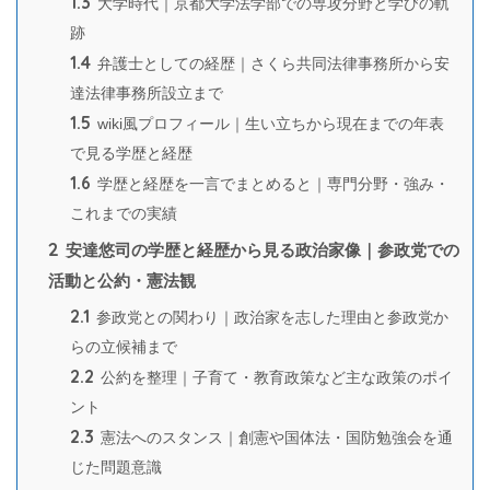
1.3
大学時代｜京都大学法学部での専攻分野と学びの軌
跡
1.4
弁護士としての経歴｜さくら共同法律事務所から安
達法律事務所設立まで
1.5
wiki風プロフィール｜生い立ちから現在までの年表
で見る学歴と経歴
1.6
学歴と経歴を一言でまとめると｜専門分野・強み・
これまでの実績
2
安達悠司の学歴と経歴から見る政治家像｜参政党での
活動と公約・憲法観
2.1
参政党との関わり｜政治家を志した理由と参政党か
らの立候補まで
2.2
公約を整理｜子育て・教育政策など主な政策のポイ
ント
2.3
憲法へのスタンス｜創憲や国体法・国防勉強会を通
じた問題意識