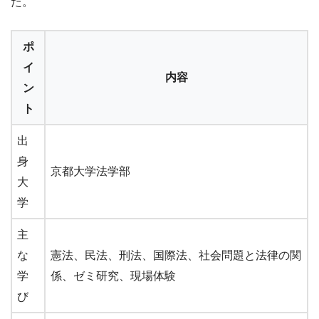
た。
ポ
イ
内容
ン
ト
出
身
京都大学法学部
大
学
主
な
憲法、民法、刑法、国際法、社会問題と法律の関
学
係、ゼミ研究、現場体験
び