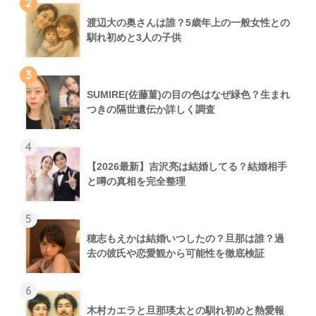
2
渡辺大の奥さんは誰？5歳年上の一般女性との
馴れ初めと3人の子供
3
SUMIRE(佐藤菫)の目の色はなぜ緑色？生まれ
つきの隔世遺伝か詳しく調査
4
【2026最新】吉沢亮は結婚してる？結婚相手
と噂の真相を完全整理
5
穂志もえかは結婚いつしたの？旦那は誰？過
去の彼氏や恋愛観から可能性を徹底検証
6
木村カエラと旦那瑛太との馴れ初めと熱愛報