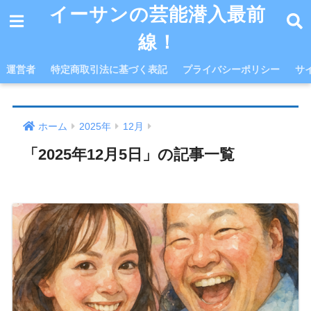
イーサンの芸能潜入最前
線！
運営者
特定商取引法に基づく表記
プライバシーポリシー
サ
ホーム
2025年
12月
「2025年12月5日」の記事一覧