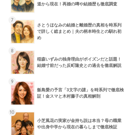
道から現在！再婚の噂や結婚歴も徹底調査
7
さとうほなみの結婚と離婚歴の真相を時系列
で詳しく総まとめ｜夫の柄本時生との馴れ初
め
8
稲森いずみの独身理由がポイズンだと話題！
結婚寸前だった反町隆史との過去を徹底解説
9
飯島愛の予言「3文字の謎」を時系列で徹底検
証！金スマと木村藤子の真相解剖
10
小芝風花の実家が金持ち説は本当？母の職業
や出身中学から現在の暮らしまで徹底検証