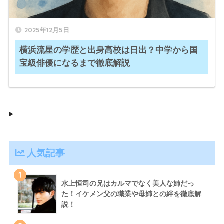
2025年12月5日
横浜流星の学歴と出身高校は日出？中学から国
宝級俳優になるまで徹底解説
人気記事
1
水上恒司の兄はカルマでなく美人な姉だっ
た！イケメン父の職業や母姉との絆を徹底解
説！